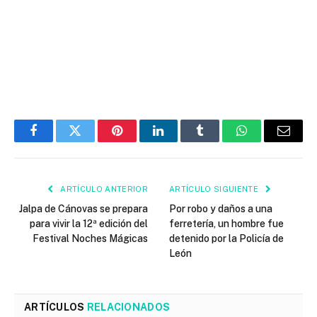
Facebook
Twitter
Pinterest
LinkedIn
Tumblr
WhatsApp
Email
ARTÍCULO ANTERIOR
ARTÍCULO SIGUIENTE
Jalpa de Cánovas se prepara
Por robo y daños a una
para vivir la 12ª edición del
ferretería, un hombre fue
Festival Noches Mágicas
detenido por la Policía de
León
ARTÍCULOS
RELACIONADOS