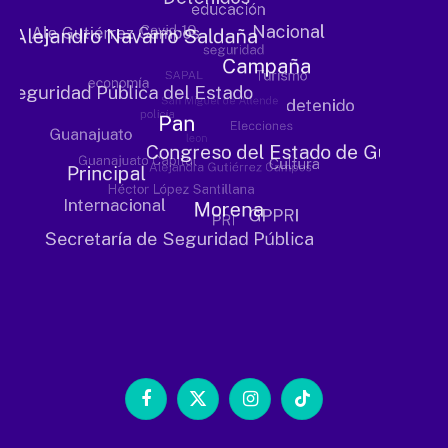
Facebook
X
Instagram
TikTok
(Twitter)