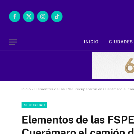
Facebook
X
Instagram
TikTok
(Twitter)
INICIO
CIUDADES
Inicio
»
Elementos de las FSPE recuperaron en Cuerámaro el c
SEGURIDAD
Elementos de las FSPE
Cuerámaro el camión d