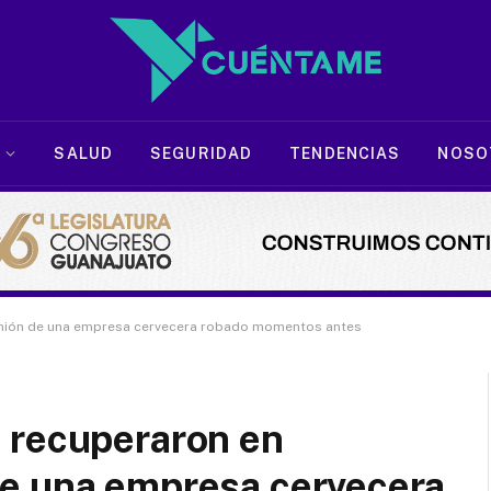
SALUD
SEGURIDAD
TENDENCIAS
NOSO
amión de una empresa cervecera robado momentos antes
 recuperaron en
e una empresa cervecera