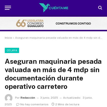
Inicio
»
Aseguran maquinaria pesada valuada en más de 4 mdp sin documentación durante operativo carretero
CELAYA
Aseguran maquinaria pesada
valuada en más de 4 mdp sin
documentación durante
operativo carretero
Por
Redacción
3 junio, 2025
Actualizado:
3 junio,
2025
No hay comentarios
2 Mins de lectura