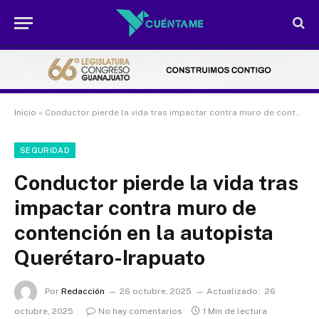
Inicio
»
Conductor pierde la vida tras impactar contra muro de contención en la autopista Querétaro-Irapuato
SEGURIDAD
Conductor pierde la vida tras
impactar contra muro de
contención en la autopista
Querétaro-Irapuato
Por
Redacción
26 octubre, 2025
Actualizado:
26
octubre, 2025
No hay comentarios
1 Min de lectura