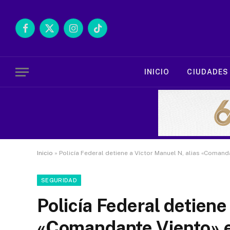
Facebook
X
Instagram
TikTok
(Twitter)
INICIO
CIUDADES
Inicio
»
Policía Federal detiene a Víctor Manuel N, alias «Comand
SEGURIDAD
Policía Federal detiene
«Comandante Viento» e