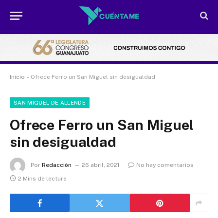
Inicio
»
Ofrece Ferro un San Miguel sin desigualdad
SAN MIGUEL DE ALLENDE
Ofrece Ferro un San Miguel
sin desigualdad
Por
Redacción
26 abril, 2021
No hay comentarios
2 Mins de lectura