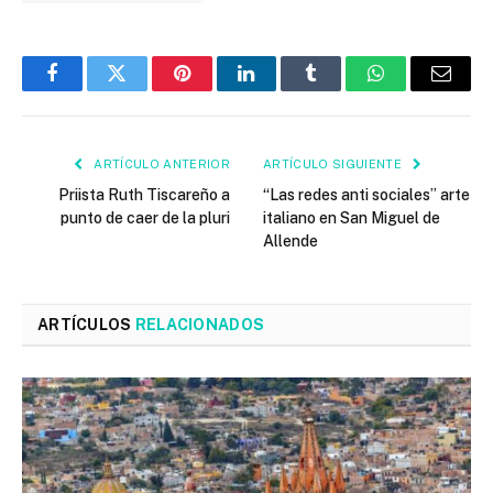
Facebook
Twitter
Pinterest
LinkedIn
Tumblr
WhatsApp
Email
ARTÍCULO ANTERIOR
ARTÍCULO SIGUIENTE
Priista Ruth Tiscareño a
“Las redes anti sociales” arte
punto de caer de la pluri
italiano en San Miguel de
Allende
ARTÍCULOS
RELACIONADOS