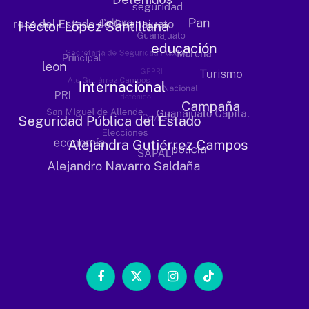
Facebook
X
Instagram
TikTok
(Twitter)