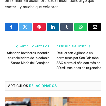
en familia. En diciembre, cada rincón tiene algo que
contar… y mucho que celebrar.
Facebook
Twitter
Pinterest
LinkedIn
Tumblr
WhatsApp
Email
ARTÍCULO ANTERIOR
ARTÍCULO SIGUIENTE
Atienden bomberos incendio
Refuerzan vigilancia en
en recicladora de la colonia
carreteras por San Cristóbal;
Santa María del Granjeno
SSG cierra el año con más de
39 mil traslados de urgencias
ARTÍCULOS
RELACIONADOS