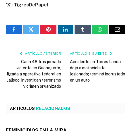
‘X’: TigresDePapel
Facebook
Twitter
Pinterest
LinkedIn
Tumblr
WhatsApp
Email
ARTÍCULO ANTERIOR
ARTÍCULO SIGUIENTE
Caen 48 tras jornada
Accidente en Torres Landa
violenta en Guanajuato,
deja a motociclista
ligada a operativo federal en
lesionado; terminó incrustado
Jalisco; investigan terrorismo
en un auto
y crimen organizado
ARTÍCULOS
RELACIONADOS
FEMINICIDIOS EN LA MIRA