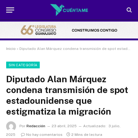
Inicio
»
Diputado Alan Márquez condena transmisión de spot estadounidense que estigmatiza la migración
SIN CATEGORÍA
Diputado Alan Márquez
condena transmisión de spot
estadounidense que
estigmatiza la migración
Por
Redacción
23 abril, 2025
Actualizado:
3 julio,
2025
No hay comentarios
2 Mins de lectura