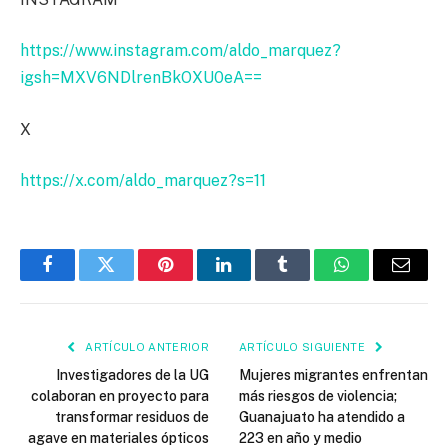
https://www.instagram.com/aldo_marquez?
igsh=MXV6NDlrenBkOXU0eA==
X
https://x.com/aldo_marquez?s=11
Facebook
Twitter
Pinterest
LinkedIn
Tumblr
WhatsApp
Email
ARTÍCULO ANTERIOR
ARTÍCULO SIGUIENTE
Investigadores de la UG
Mujeres migrantes enfrentan
colaboran en proyecto para
más riesgos de violencia;
transformar residuos de
Guanajuato ha atendido a
agave en materiales ópticos
223 en año y medio