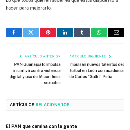
Lo que todos quieren saber es qué estás dispuesto a
hacer para mejorarlo.
Facebook
Twitter
Pinterest
LinkedIn
Tumblr
WhatsApp
Email
ARTÍCULO ANTERIOR
ARTÍCULO SIGUIENTE
PAN Guanajuato impulsa
Impulsan nuevos talentos del
iniciativa contra violencia
futbol en León con academia
digital y uso de IA con fines
de Carlos “Gullit” Peña
sexuales
ARTÍCULOS
RELACIONADOS
El PAN que camina con la gente