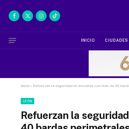
Facebook
X
Instagram
TikTok
(Twitter)
INICIO
CIUDADES
Inicio
»
Refuerzan la seguridad en escuelas con más de 40 bard
LEÓN
Refuerzan la segurida
40 bardas perimetrale