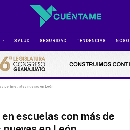
SALUD
SEGURIDAD
TENDENCIAS
NOSO
as perimetrales nuevas en León
d en escuelas con más de
s nuevas en León