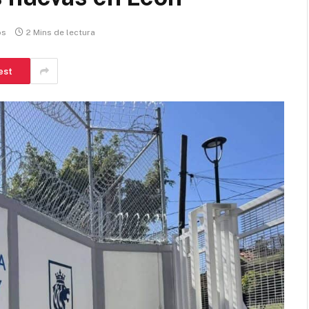
os
2 Mins de lectura
est