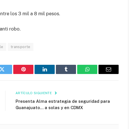
tre los 3 mil a 8 mil pesos.
nti robo.
le
transporte
k
Twitter
Pinterest
LinkedIn
Tumblr
WhatsApp
Email
ARTÍCULO SIGUIENTE
Presenta Alma estrategia de seguridad para
Guanajuato… a solas y en CDMX