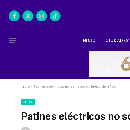
Facebook
X
Instagram
TikTok
(Twitter)
INICIO
CIUDADES
Inicio
»
Patines eléctricos no son solo un juego de niños
LEÓN
Patines eléctricos no s