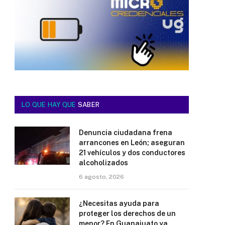
LO QUE HAY QUE
SABER
Denuncia ciudadana frena
arrancones en León; aseguran
21 vehículos y dos conductores
alcoholizados
6 agosto, 2026
¿Necesitas ayuda para
proteger los derechos de un
menor? En Guanajuato ya