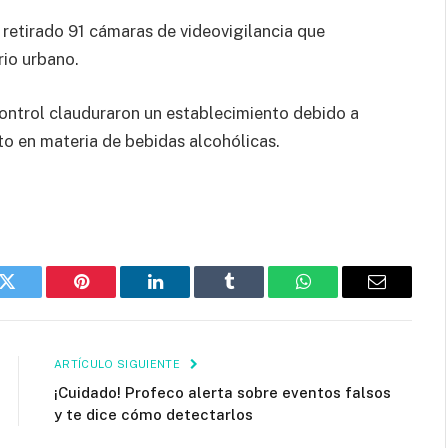
 retirado 91 cámaras de videovigilancia que
rio urbano.
Control clauduraron un establecimiento debido a
o en materia de bebidas alcohólicas.
k
Twitter
Pinterest
LinkedIn
Tumblr
WhatsApp
Email
ARTÍCULO SIGUIENTE
¡Cuidado! Profeco alerta sobre eventos falsos
y te dice cómo detectarlos