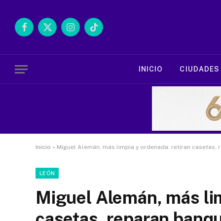
Facebook
X
Instagram
TikTok
(Twitter)
INICIO
CIUDADES
Inicio
»
Miguel Alemán, más limpia y ordenada: retiran casetas, 
LEÓN
Miguel Alemán, más lim
casetas, reparan banqu