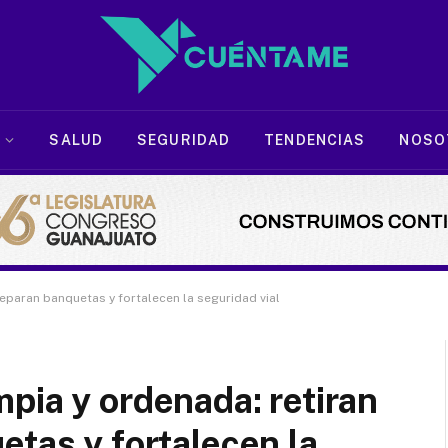
SALUD
SEGURIDAD
TENDENCIAS
NOSO
reparan banquetas y fortalecen la seguridad vial
pia y ordenada: retiran
etas y fortalecen la