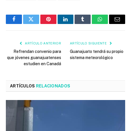
Facebook
Twitter
Pinterest
LinkedIn
Tumblr
WhatsApp
Email
ARTÍCULO ANTERIOR
ARTÍCULO SIGUIENTE
Refrendan convenio para
Guanajuato tendrá su propio
que jóvenes guanajuatenses
sistema meteorológico
estudien en Canadá
ARTÍCULOS
RELACIONADOS