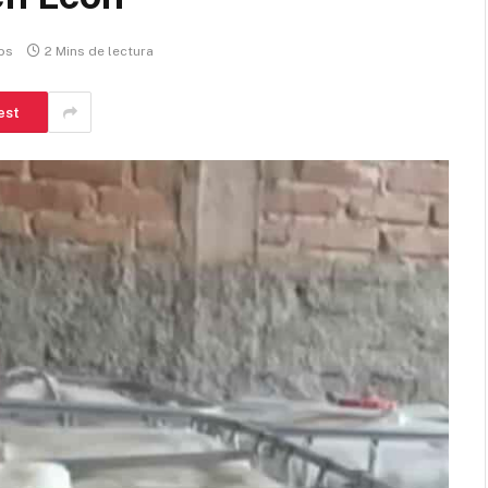
os
2 Mins de lectura
est