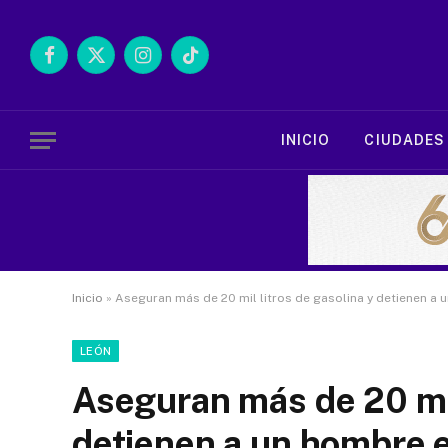
Facebook
X
Instagram
TikTok
(Twitter)
INICIO
CIUDADES
Inicio
»
Aseguran más de 20 mil litros de gasolina y detienen a
LEÓN
Aseguran más de 20 mil
detienen a un hombre 