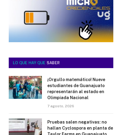
LO QUE HAY QUE
SABER
¡Orgullo matemático! Nueve
estudiantes de Guanajuato
representarán al estado en
Olimpiada Nacional
7 agosto, 2026
Pruebas salen negativas: no
hallan Cyclospora en planta de
Taylor Farms en Guanajuato