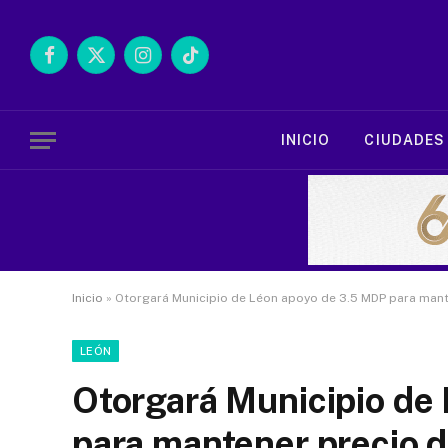
Facebook
X
Instagram
TikTok
(Twitter)
INICIO
CIUDADES
Inicio
»
Otorgará Municipio de Léon apoyo de 3.5 MDP para manten
LEÓN
Otorgará Municipio de
para mantener precio de