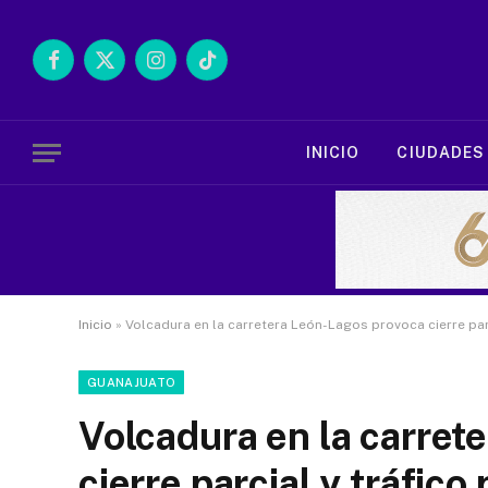
Facebook
X
Instagram
TikTok
(Twitter)
INICIO
CIUDADES
Inicio
»
Volcadura en la carretera León-Lagos provoca cierre par
GUANAJUATO
Volcadura en la carret
cierre parcial y tráfico