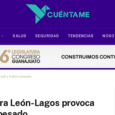
SALUD
SEGURIDAD
TENDENCIAS
NOSO
cial y tráfico pesado
era León-Lagos provoca
 pesado