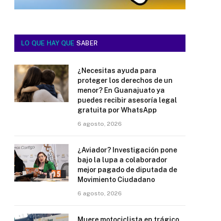
LO QUE HAY QUE
SABER
¿Necesitas ayuda para
proteger los derechos de un
menor? En Guanajuato ya
puedes recibir asesoría legal
gratuita por WhatsApp
6 agosto, 2026
¿Aviador? Investigación pone
bajo la lupa a colaborador
mejor pagado de diputada de
Movimiento Ciudadano
6 agosto, 2026
Muere motociclista en trágico