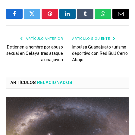
Facebook
Twitter
Pinterest
LinkedIn
Tumblr
WhatsApp
Email
ARTÍCULO ANTERIOR
ARTÍCULO SIGUIENTE
Detienen a hombre por abuso
Impulsa Guanajuato turismo
sexual en Celaya tras ataque
deportivo con Red Bull Cerro
a una joven
Abajo
ARTÍCULOS
RELACIONADOS