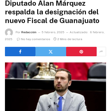
Diputado Alan Márquez
respalda la designación del
nuevo Fiscal de Guanajuato
Por
Redacción
5 febrero, 2025
Actualizado:
6 febrero,
2025
No hay comentarios
2 Mins de lectura