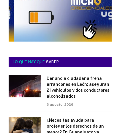
LO QUE HAY QUE
SABER
Denuncia ciudadana frena
arrancones en León; aseguran
21 vehículos y dos conductores
alcoholizados
6 agosto, 2026
¿Necesitas ayuda para
proteger los derechos de un
menor? En Guanajuato ya