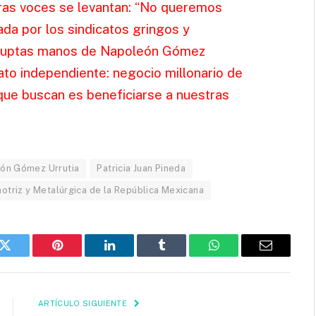
ras voces se levantan: “No queremos
da por los sindicatos gringos y
orruptas manos de Napoleón Gómez
cato independiente: negocio millonario de
 que buscan es beneficiarse a nuestras
ón Gómez Urrutia
Patricia Juan Pineda
motriz y Metalúrgica de la República Mexicana
k
Twitter
Pinterest
LinkedIn
Tumblr
WhatsApp
Email
ARTÍCULO SIGUIENTE