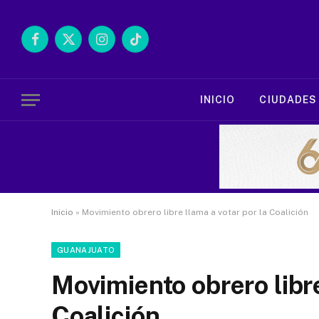
Facebook
X
Instagram
TikTok
(Twitter)
INICIO
CIUDADES
Inicio
»
Movimiento obrero libre llama a votar por la Coalición
GUANAJUATO
Movimiento obrero libre
Coalición