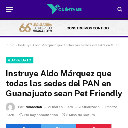
Inicio
»
Instruye Aldo Márquez que todas las sedes del PAN en Guanajuato sean Pet Friendly
GUANAJUATO
Instruye Aldo Márquez que
todas las sedes del PAN en
Guanajuato sean Pet Friendly
Por
Redacción
21 marzo, 2025
Actualizado:
21 marzo,
2025
No hay comentarios
2 Mins de lectura