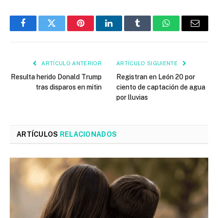
Facebook
Twitter
Pinterest
LinkedIn
Tumblr
WhatsApp
Email
ARTÍCULO ANTERIOR
ARTÍCULO SIGUIENTE
Resulta herido Donald Trump
Registran en León 20 por
tras disparos en mitin
ciento de captación de agua
por lluvias
ARTÍCULOS
RELACIONADOS