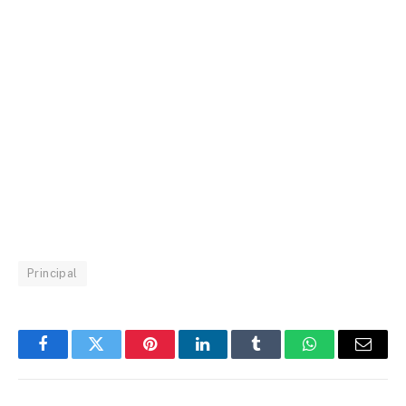
Principal
Facebook
Twitter
Pinterest
LinkedIn
Tumblr
WhatsApp
Email