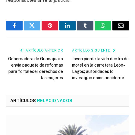
responsables ante la justicia.
Facebook
Twitter
Pinterest
LinkedIn
Tumblr
WhatsApp
Email
ARTÍCULO ANTERIOR
ARTÍCULO SIGUIENTE
Gobernadora de Guanajuato
Joven pierde la vida dentro de
envía paquete de reformas
motel en la carretera León–
para fortalecer derechos de
Lagos; autoridades lo
las mujeres
investigan como accidente
ARTÍCULOS
RELACIONADOS