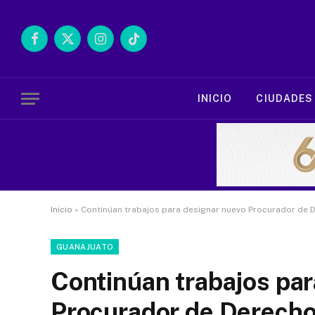
Facebook
X
Instagram
TikTok
(Twitter)
INICIO
CIUDADES
Inicio
»
Continúan trabajos para designar nuevo Procurador de
GUANAJUATO
Continúan trabajos par
Procurador de Derech