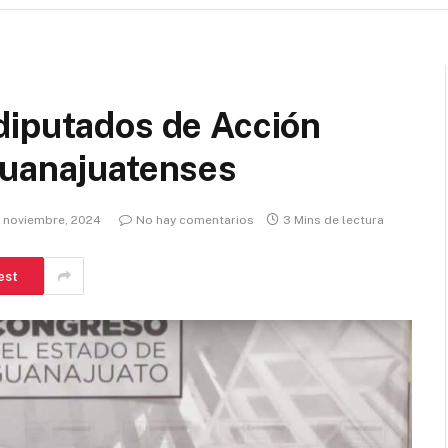
diputados de Acción
guanajuatenses
3 noviembre, 2024
No hay comentarios
3 Mins de lectura
est