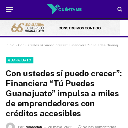
Inicio
»
Con ustedes sí puedo crecer”: Financiera “Tú Puedes Guanajuato” impulsa a miles de emprendedores con créditos accesibles
GUANAJUATO
Con ustedes sí puedo crecer”:
Financiera “Tú Puedes
Guanajuato” impulsa a miles
de emprendedores con
créditos accesibles
Por
Redacción
28 mayo, 2026
No hay comentarios