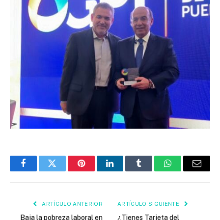
Facebook
Twitter
Pinterest
LinkedIn
Tumblr
WhatsApp
Email
ARTÍCULO ANTERIOR
ARTÍCULO SIGUIENTE
Baja la pobreza laboral en
¿Tienes Tarjeta del