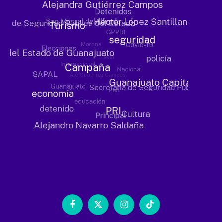
Facebook
X
Instagram
TikTok
(Twitter)