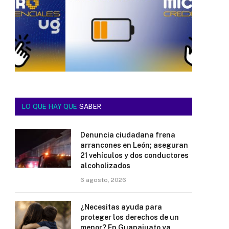
LO QUE HAY QUE
SABER
Denuncia ciudadana frena
arrancones en León; aseguran
21 vehículos y dos conductores
alcoholizados
6 agosto, 2026
¿Necesitas ayuda para
proteger los derechos de un
menor? En Guanajuato ya