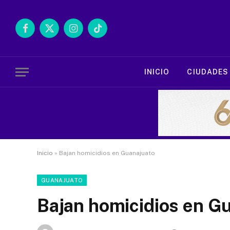
Facebook
X
Instagram
TikTok
(Twitter)
INICIO
CIUDADES
Inicio
»
Bajan homicidios en Guanajuato
GUANAJUATO
Bajan homicidios en G