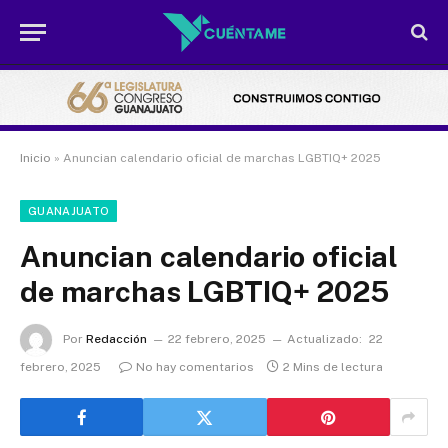
Inicio
»
Anuncian calendario oficial de marchas LGBTIQ+ 2025
GUANAJUATO
Anuncian calendario oficial
de marchas LGBTIQ+ 2025
Por
Redacción
22 febrero, 2025
Actualizado:
22
febrero, 2025
No hay comentarios
2 Mins de lectura