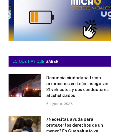
LO QUE HAY QUE
SABER
Denuncia ciudadana frena
arrancones en León; aseguran
21 vehículos y dos conductores
alcoholizados
6 agosto, 2026
¿Necesitas ayuda para
proteger los derechos de un
menor? En Guanajuato ya