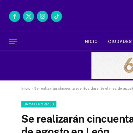
Facebook
X
Instagram
TikTok
(Twitter)
INICIO
CIUDADES
Inicio
»
Se realizarán cincuenta eventos durante el mes de agos
UNCATEGORIZED
Se realizarán cincuent
de agosto en León