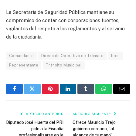
La Secretaría de Seguridad Pública mantiene su
compromiso de contar con corporaciones fuertes,
vigilantes del respeto a los reglamentos y al servicio
de la ciudadanía.
Comandante
Dirección Operativa de Tránsito
leon
Representante
Tránsito Municipal
Facebook
Twitter
Pinterest
LinkedIn
Tumblr
WhatsApp
Email
ARTÍCULO ANTERIOR
ARTÍCULO SIGUIENTE
Diputado José Huerta del PRI
Ofrece Mauricio Trejo
pide a la Fiscalía
gobierno cercano, “al
profesionalizarse en la
alcance de tu mano”