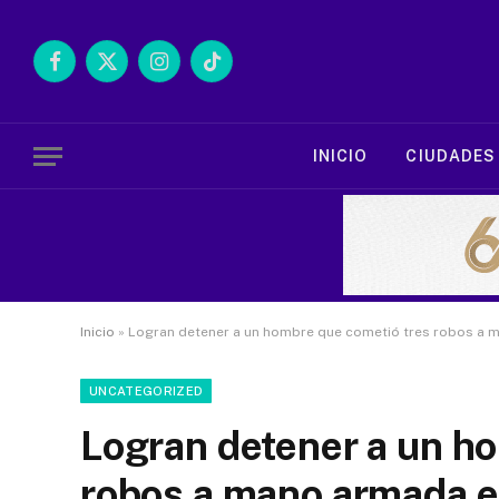
Facebook
X
Instagram
TikTok
(Twitter)
INICIO
CIUDADES
Inicio
»
Logran detener a un hombre que cometió tres robos a m
UNCATEGORIZED
Logran detener a un h
robos a mano armada e