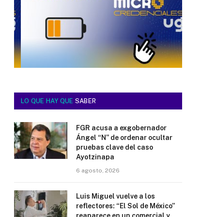
LO QUE HAY QUE
SABER
FGR acusa a exgobernador
Ángel “N” de ordenar ocultar
pruebas clave del caso
Ayotzinapa
6 agosto, 2026
Luis Miguel vuelve a los
reflectores: “El Sol de México”
reaparece en un comercial y