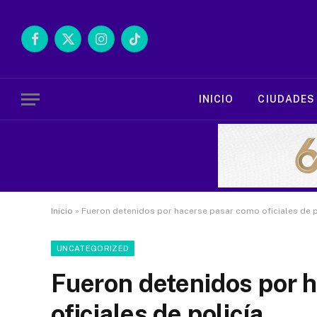
Facebook
X
Instagram
TikTok
(Twitter)
INICIO
CIUDADES
Inicio
»
Fueron detenidos por hacerse pasar como oficiales de p
UNCATEGORIZED
Fueron detenidos por 
oficiales de policía