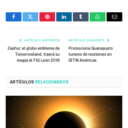
Facebook
Twitter
Pinterest
LinkedIn
Tumblr
WhatsApp
Email
ARTÍCULO ANTERIOR
ARTÍCULO SIGUIENTE
Zephyr, el globo emblema de
Promociona Guanajuato
Tomorrowland, traerá su
turismo de reuniones en
magia al FIG León 2018
IBTM Américas
ARTÍCULOS
RELACIONADOS