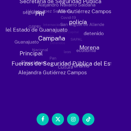
Facebook
X
Instagram
TikTok
(Twitter)