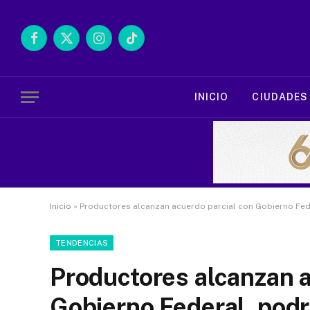
Facebook
X
Instagram
TikTok
(Twitter)
INICIO
CIUDADES
Inicio
»
Productores alcanzan acuerdo parcial con Gobierno Fed
TENDENCIAS
Productores alcanzan a
Gobierno Federal, podr