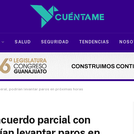
SALUD
SEGURIDAD
TENDENCIAS
NOSO
eral, podrían levantar paros en próximas horas
cuerdo parcial con
ían levantar paros en