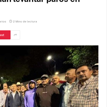
rios
2 Mins de lectura
est