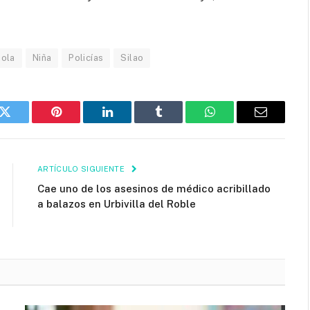
zola
Niña
Policías
Silao
k
Twitter
Pinterest
LinkedIn
Tumblr
WhatsApp
Email
ARTÍCULO SIGUIENTE
Cae uno de los asesinos de médico acribillado
a balazos en Urbivilla del Roble