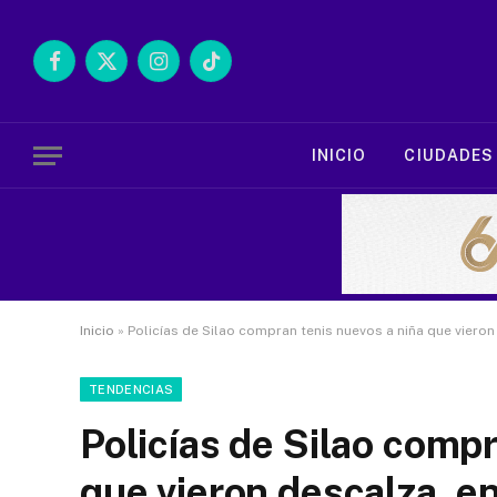
Facebook
X
Instagram
TikTok
(Twitter)
INICIO
CIUDADES
Inicio
»
Policías de Silao compran tenis nuevos a niña que viero
TENDENCIAS
Policías de Silao compr
que vieron descalza, e