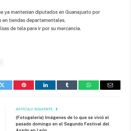
que ya mantenían diputados en Guanajuato por
as en tiendas departamentales.
as de tela para ir por su mercancía.
t
k
Twitter
Pinterest
LinkedIn
Tumblr
WhatsApp
Email
ARTÍCULO SIGUIENTE
(Fotogalería) Imágenes de lo que se vivió el
pasado domingo en el Segundo Festival del
Asado en León