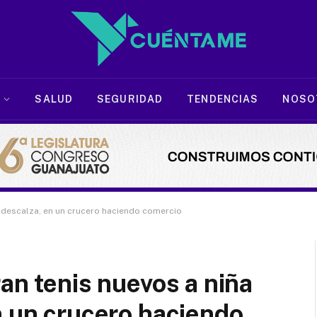
SALUD
SEGURIDAD
TENDENCIAS
NOSO
n descalza, en un crucero haciendo comercio
an tenis nuevos a niña
n un crucero haciendo