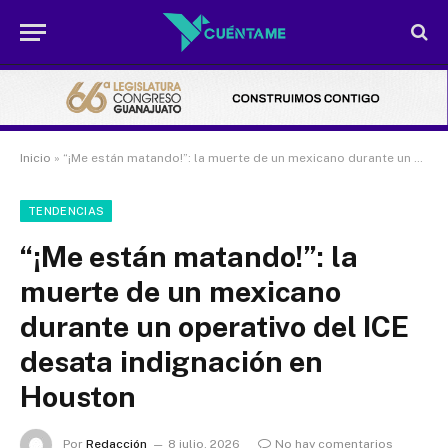
Inicio
»
“¡Me están matando!”: la muerte de un mexicano durante un operativo del ICE desata indignación en Houston
TENDENCIAS
“¡Me están matando!”: la
muerte de un mexicano
durante un operativo del ICE
desata indignación en
Houston
Por
Redacción
8 julio, 2026
No hay comentarios