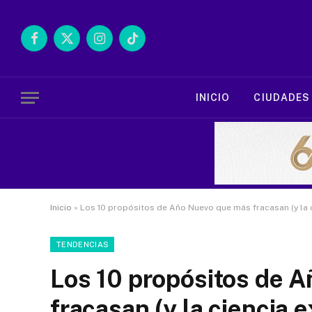
Facebook
X
Instagram
TikTok
(Twitter)
INICIO
CIUDADES
Inicio
»
Los 10 propósitos de Año Nuevo que más fracasan (y la c
TENDENCIAS
Los 10 propósitos de 
fracasan (y la ciencia 