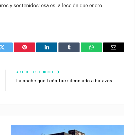
os y sostenidos: esa es la lección que enero
k
Twitter
Pinterest
LinkedIn
Tumblr
WhatsApp
Email
ARTÍCULO SIGUIENTE
La noche que León fue silenciado a balazos.