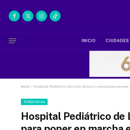
Facebook
X
Instagram
TikTok
(Twitter)
INICIO
CIUDADES
Inicio
»
Hospital Pediátrico de León obtuvo Licencia para poner 
TENDENCIAS
Hospital Pediátrico de
para poner en marcha 