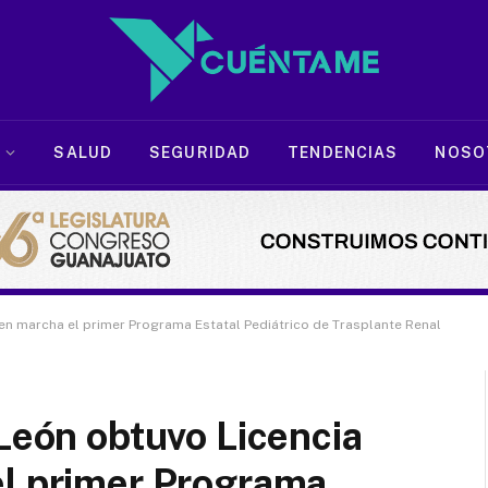
SALUD
SEGURIDAD
TENDENCIAS
NOSO
en marcha el primer Programa Estatal Pediátrico de Trasplante Renal
 León obtuvo Licencia
el primer Programa