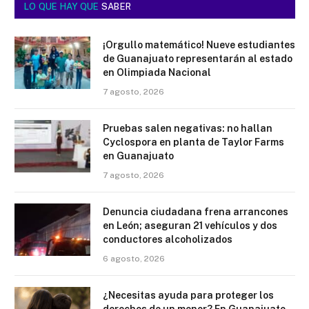
LO QUE HAY QUE
SABER
¡Orgullo matemático! Nueve estudiantes
de Guanajuato representarán al estado
en Olimpiada Nacional
7 agosto, 2026
Pruebas salen negativas: no hallan
Cyclospora en planta de Taylor Farms
en Guanajuato
7 agosto, 2026
Denuncia ciudadana frena arrancones
en León; aseguran 21 vehículos y dos
conductores alcoholizados
6 agosto, 2026
¿Necesitas ayuda para proteger los
derechos de un menor? En Guanajuato