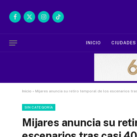
Facebook
X
Instagram
TikTok
(Twitter)
INICIO
CIUDADES
Inicio
»
Mijares anuncia su retiro temporal de los escenarios tra
SIN CATEGORÍA
Mijares anuncia su reti
escenarios tras casi 40