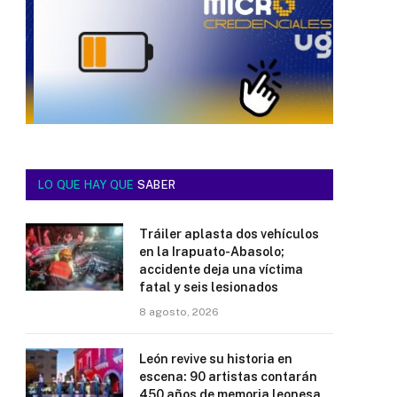
LO QUE HAY QUE
SABER
Tráiler aplasta dos vehículos
en la Irapuato-Abasolo;
accidente deja una víctima
fatal y seis lesionados
8 agosto, 2026
León revive su historia en
escena: 90 artistas contarán
450 años de memoria leonesa