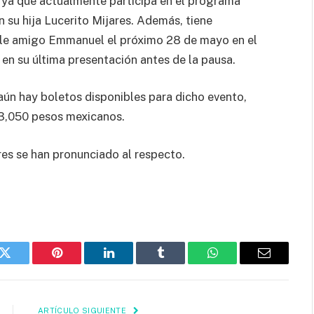
, ya que actualmente participa en el programa
su hija Lucerito Mijares. Además, tiene
ble amigo Emmanuel el próximo 28 de mayo en el
 en su última presentación antes de la pausa.
ún hay boletos disponibles para dicho evento,
 3,050 pesos mexicanos.
res se han pronunciado al respecto.
k
Twitter
Pinterest
LinkedIn
Tumblr
WhatsApp
Email
ARTÍCULO SIGUIENTE