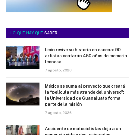
LO QUE HAY QUE
SABER
León revive su historia en escena: 90
artistas contarán 450 años de memoria
leonesa
7 agosto, 2026
México se suma al proyecto que creará
la “película más grande del universo”;
la Universidad de Guanajuato forma
parte de la misión
7 agosto, 2026
Accidente de motociclistas deja a un
menor sin vida y dos lesionados