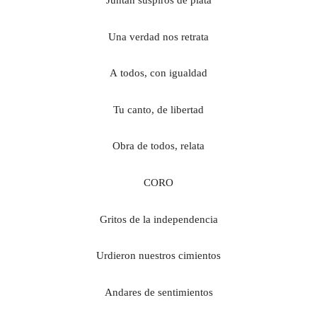
U
na verdad nos retrata
A
todos, con igualdad
T
u canto, de libertad
O
bra de todos, relata
CORO
G
ritos de la independencia
U
rdieron nuestros cimientos
A
ndares de sentimientos