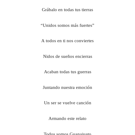
G
rábalo en todas tus tierras
“
U
nidos somos más fuertes”
A
todos en ti nos conviertes
N
idos de sueños encierras
A
caban todas tus guerras
J
untando nuestra emoción
U
n ser se vuelve canción
A
rmando este relato
T
odos somos Guanajuato