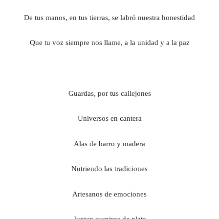
De tus manos, en tus tierras, se labró nuestra honestidad
Que tu voz siempre nos llame, a la unidad y a la paz
G
uardas, por tus callejones
U
niversos en cantera
A
las de barro y madera
N
utriendo las tradiciones
A
rtesanos de emociones
J
untan suspiros de plata