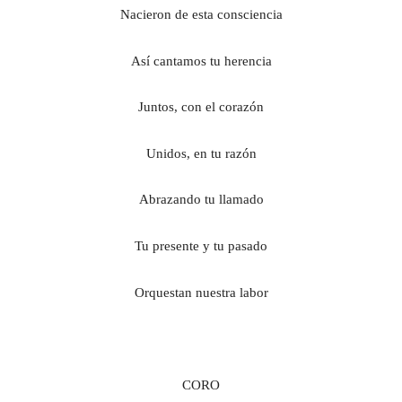
N
acieron de esta consciencia
A
sí cantamos tu herencia
J
untos, con el corazón
U
nidos, en tu razón
A
brazando tu llamado
T
u presente y tu pasado
O
rquestan nuestra labor
CORO