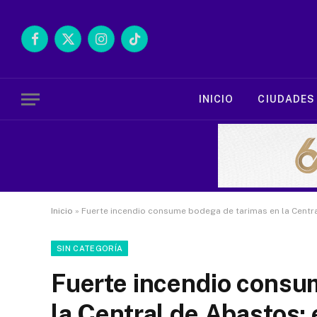
Facebook
X
Instagram
TikTok
(Twitter)
INICIO
CIUDADES
Inicio
»
Fuerte incendio consume bodega de tarimas en la Centra
SIN CATEGORÍA
Fuerte incendio consu
la Central de Abastos;