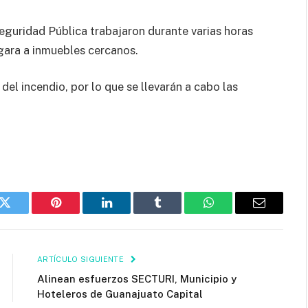
guridad Pública trabajaron durante varias horas
agara a inmuebles cercanos.
el incendio, por lo que se llevarán a cabo las
k
Twitter
Pinterest
LinkedIn
Tumblr
WhatsApp
Email
ARTÍCULO SIGUIENTE
Alinean esfuerzos SECTURI, Municipio y
Hoteleros de Guanajuato Capital