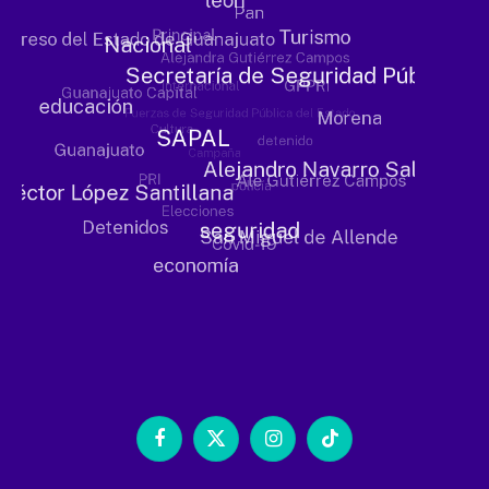
Facebook
X
Instagram
TikTok
(Twitter)