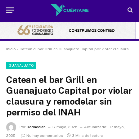
Inicio
»
Catean el bar Grill en Guanajuato Capital por violar clausura y remodelar sin permiso del INAH
GUANAJUATO
Catean el bar Grill en
Guanajuato Capital por violar
clausura y remodelar sin
permiso del INAH
Por
Redacción
17 mayo, 2025
Actualizado:
17 mayo,
2025
No hay comentarios
3 Mins de lectura