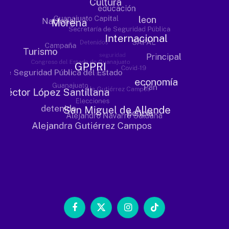
Facebook
X
Instagram
TikTok
(Twitter)