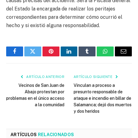
causas precisas del accidente. Será la Fiscalía General
del Estado la encargada de realizar los peritajes
correspondientes para determinar cómo ocurrió el
hecho y si existió alguna responsabilidad.
Facebook
Twitter
Pinterest
LinkedIn
Tumblr
WhatsApp
Email
ARTÍCULO ANTERIOR
ARTÍCULO SIGUIENTE
Vecinos de San Juan de
Vinculan a proceso a
Abajo protestan por
presunto responsable de
problemas en el único acceso
ataque e incendio en billar de
a la comunidad
Salamanca; dejó dos muertos
y dos heridos
ARTÍCULOS
RELACIONADOS