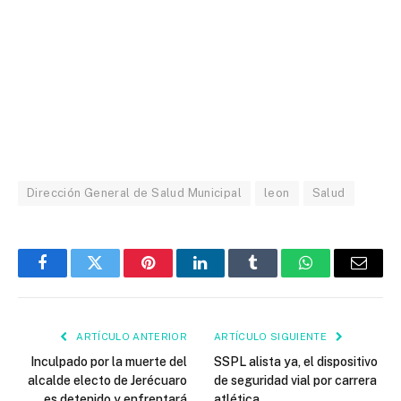
Dirección General de Salud Municipal
leon
Salud
Facebook
Twitter
Pinterest
LinkedIn
Tumblr
WhatsApp
Email
ARTÍCULO ANTERIOR
ARTÍCULO SIGUIENTE
Inculpado por la muerte del
SSPL alista ya, el dispositivo
alcalde electo de Jerécuaro
de seguridad vial por carrera
es detenido y enfrentará
atlética